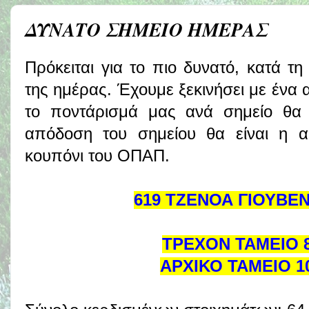
ΔΥΝΑΤΟ ΣΗΜΕΙΟ ΗΜΕΡΑΣ
Πρόκειται για το πιο δυνατό, κατά τ
της ημέρας. Έχουμε ξεκινήσει με ένα 
το ποντάρισμά μας ανά σημείο θα 
απόδοση του σημείου θα είναι η 
κουπόνι του ΟΠΑΠ.
619 ΤΖΕΝΟΑ ΓΙΟΥΒΕΝ
ΤΡΕΧΟΝ ΤΑΜΕΙΟ 8
ΑΡΧΙΚΟ ΤΑΜΕΙΟ 1