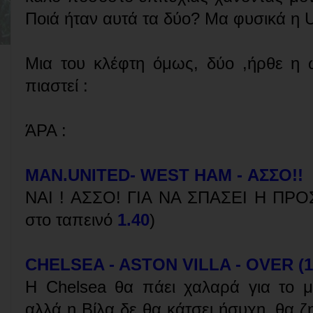
Ποιά ήταν αυτά τα δύο? Μα φυσικά η U
Μια του κλέφτη όμως, δύο ,ήρθε η 
πιαστεί :
ΆΡΑ :
MAN.UNITED- WEST HAM - ΑΣΣΟ!!
ΝΑΙ ! ΑΣΣΟ! ΓΙΑ ΝΑ ΣΠΑΣΕΙ Η ΠΡΟ
στο ταπεινό
1.40
)
CHELSEA - ASTON VILLA - OVER (1
Η Chelsea θα πάει χαλαρά για το μ
αλλά η Βίλα δε θα κάτσει ήσυχη ,θα ζ