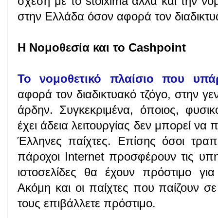
σχέση με το stoixima αλλά και την ν
στην Ελλάδα όσον αφορά τον διαδικτυ
Η Νομοθεσία και το Cashpoint
To νομοθετικό πλαίσιο που υπά
αφορά τον διαδικτυακό τζόγο, στην γεν
άρδην. Συγκεκριμένα, όποιος, φυσι
έχει άδεια λειτουργίας δεν μπορεί να 
Έλληνες παίχτες. Επίσης όσοι τραπε
πάροχοι Internet προσφέρουν τις υπ
ιστοσελίδες θα έχουν πρόστιμο για
Ακόμη και οι παίχτες που παίζουν σ
τους επιβάλλετε πρόστιμο.