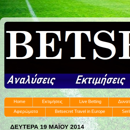
Home
Εκτιμήσεις
Live Betting
Δυνατ
Αφιερώματα
Betsecret Travel in Europe
Seri
ΔΕΥΤΈΡΑ 19 ΜΑΪ́ΟΥ 2014