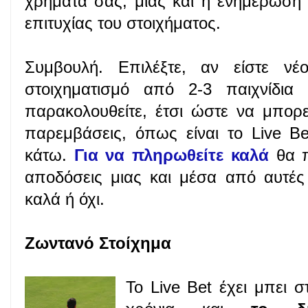
χρήματά σας, μιας και η ενημέρωση 
επιτυχίας του στοιχήματος.
Συμβουλή. Επιλέξτε, αν είστε νέο
στοιχηματισμό από 2-3 παιχνίδι
παρακολουθείτε, έτσι ώστε να μπορε
παρεμβάσεις, όπως είναι το Live B
κάτω.
Για να πληρωθείτε καλά
θα π
αποδόσεις μιας και μέσα από αυτές
καλά ή όχι.
Ζωντανό Στοίχημα
Το Live Bet έχει μπει 