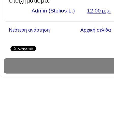
στοιχηματισμό.
Γράφει ο
Admin (Stelios L.)
στις
12:00 μ.μ.
Νεότερη ανάρτηση
Αρχική σελίδα