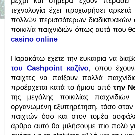
μέχρι και σήμερα έχουν περάσει
τεχνολογία έχει προχωρήσει αρκετά
πολλών περισσότερων διαδικτυακών c
ποικιλία παιχνιδιών όπως αυτά που θ
casino online
Παρακάτω εχετε την ευκαιρια να διαβ
του Cashpoint καζίνο
, οπου έχουν
παίχτες να παίξουν πολλά παιχνίδι
προέρχεται κατά το ήμισυ από
την N
της μεγάλης ποικιλίας παιχνιδιώ
οργανωμένη εξυπηρέτηση, τόσο στον 
παιχτών όσο και στον τομέα ασφάλ
άρθρο αυτό θα μιλήσουμε πιο πολύ γι