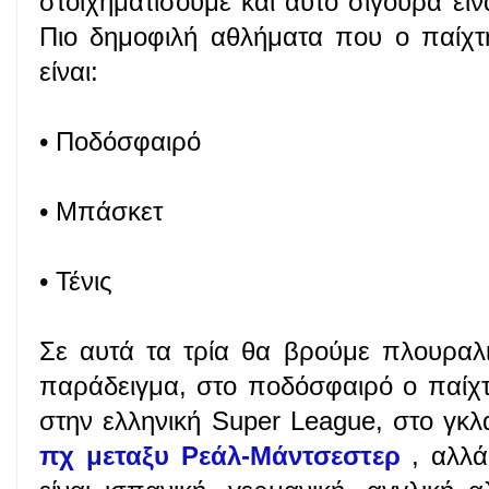
στοιχηματίσουμε και αυτό σίγουρα είν
Πιο δημοφιλή αθλήματα που ο παίχτη
είναι:
• Ποδόσφαιρό
• Μπάσκετ
• Τένις
Σε αυτά τα τρία θα βρούμε πλουραλι
παράδειγμα, στο ποδόσφαιρό ο παίχτ
στην ελληνική Super League, στο γκ
πχ μεταξυ Ρεάλ-Μάντσεστερ
, αλλά