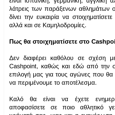
είναι ισπανική, γερμανική, αγγλική α
λάτρεις των παράξενων αθλημάτων ο
δίνει την ευκαιρία να στοιχηματίσετ
αλλά και σε Καμηλοδρομίες.
Πως θα στοιχηματίσετε στο Cashpo
Δεν διαφέρει καθόλου σε σχέση με
Cashpoint, καθώς και εδώ από την 
επιλογή μας για τους αγώνες που θα
να περιμένουμε το αποτέλεσμα.
Καλό θα είναι να έχετε ενημερ
αποφασίσετε σε ποιο αθλητικό γ