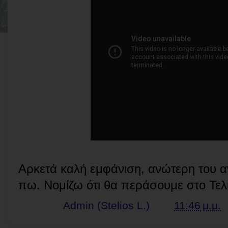
Αρκετά καλή εμφάνιση, ανώτερη του 
πω. Νομίζω ότι θα περάσουμε στο Τελ
Γράφει ο
Admin (Stelios L.)
στις
11:46 μ.μ.