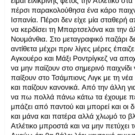
είμαι ειλικρινής
φέτος την
Ατλέτικο
στα 
πέρσι παρακολούθησα ένα κάρο παιχν
Ισπανία. Πέρσι δεν
είχε
μία σταθερή α
να κερδίσει τη
Μπαρτσελόνα
και την ά
Νουμάνθια.
Στο μεταγραφικό παζάρι δ
αντίθετα μέχρι πριν λίγες μέρες έπαιζ
Αγκουέρο
και Μάξι
Ροντρίγκεζ
να αποχ
να μην παίζουν στο σημερινό παιχνίδι 
παίξουν στο
Τσάμπιονς
Λιγκ
με τη νέα
και
παίζουν
κανονικά. Από την άλλη γι
να πω πολλά πάνω κάτω τα έχουμε πε
μπάζει από παντού και μπορεί και οι δ
και μάνα και πατέρα αλλά χλωμό το 
Ατλέτικο
μπροστά και να μην πετύχει τ