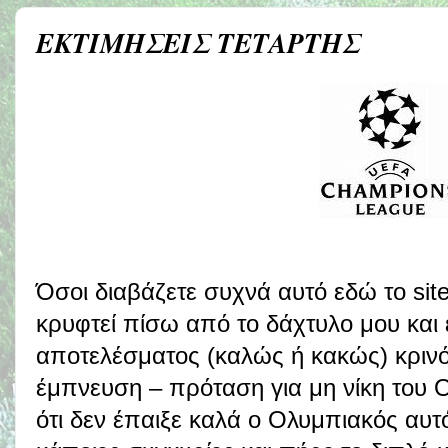
ΕΚΤΙΜΗΣΕΙΣ ΤΕΤΑΡΤΗΣ
Όσοι διαβάζετε συχνά αυτό εδώ το
sit
κρυφτεί πίσω από το δάχτυλο μου και 
αποτελέσματος (καλώς ή κακώς) κρινό
έμπνευση – πρόταση για μη νίκη του 
ότι δεν έπαιξε καλά ο Ολυμπιακός αυτ