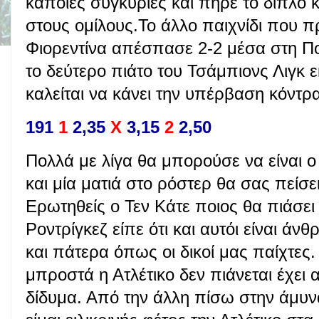
κάποιες συγκυρίες και πήρε το διπλό κ
στους
ομίλους.Το
άλλο παιχνίδι που π
Φιορεντίνα
απέσπασε 2-2 μέσα στη Πο
το δεύτερο πιάτο του
Τσάμπιονς
Λιγκ
ε
καλείται να κάνει την υπέρβαση κόντρ
191
1
2,35
X
3,15
2
2,50
Πολλά με λίγα θα μπορούσε να είναι ο τ
και μία ματιά στο
ρόστερ
θα σας πείσει
Ερωτηθείς
ο
Τεν
Κάτε
ποιος θα πιάσει
Ροντρίγκεζ
είπε ότι και
αυτόι
είναι άνθ
και πάτερα όπως οι δικοί μας παίχτες
μπροστά η
Ατλέτικο
δεν πιάνεται έχει 
δίδυμα. Από την άλλη πίσω στην άμυνα