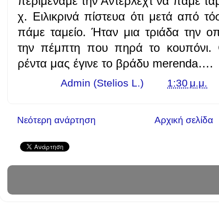
περιμέναμε την Άντερλεχτ να πάμε τα
χ. Ειλικρινά πίστευα ότι μετά από τ
πάμε ταμείο. Ήταν μια τριάδα την ο
την πέμπτη που πηρά το κουπόνι. Θ
ρέντα μας έγινε το βράδυ merenda….
Γράφει ο
Admin (Stelios L.)
στις
1:30 μ.μ.
Νεότερη ανάρτηση
Αρχική σελίδα