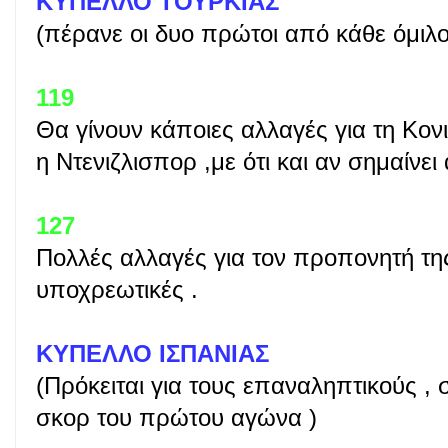
ΚΥΠΕΛΛΟ ΤΟΥΡΚΙΑΣ
(πέρανε οι δυο πρώτοι από κάθε όμιλο
119
Θα γίνουν κάποιες αλλαγές για τη Κο
η Ντενιζλισπορ ,με ότι και αν σημαίνει
127
Πολλές αλλαγές για τον προπονητή τη
υποχρεωτικές .
ΚΥΠΕΛΛΟ ΙΣΠΑΝΙΑΣ
(Πρόκειται για τους επαναληπτικούς ,
σκορ του πρώτου αγώνα )