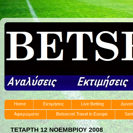
Home
Εκτιμήσεις
Live Betting
Δυνατ
Αφιερώματα
Betsecret Travel in Europe
Seri
ΤΕΤΆΡΤΗ 12 ΝΟΕΜΒΡΊΟΥ 2008