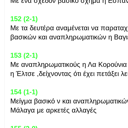
Με ένα σχεδόν βασικό σχήμα η Εσπαν
152 (2-1)
Με τα δευτέρα αναμένεται να παραταχτ
βασικών και αναπληρωματικών η Βαγι
153 (2-1)
Με αναπληρωματικούς η Λα Κορούνια 
η Έλτσε ,δείχνοντας ότι έχει πετάξει λ
154 (1-1)
Μείγμα βασικό ν και αναπληρωματικών 
Μάλαγα με αρκετές αλλαγές