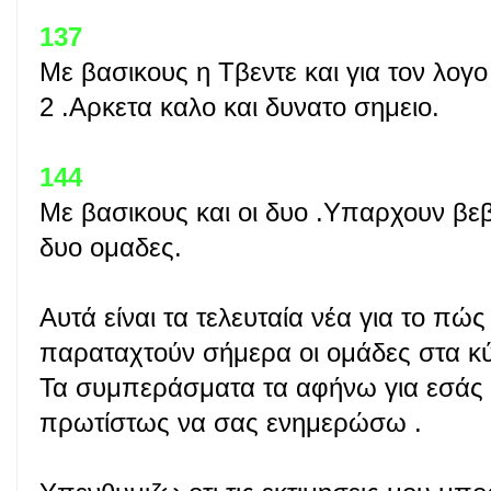
137
Με βασικους η Τβεντε και για τον λο
2 .Αρκετα καλο και δυνατο σημειο.
144
Με βασικους και οι δυο .Υπαρχουν βεβα
δυο ομαδες.
Αυτά είναι τα τελευταία νέα για το πώς
παραταχτούν σήμερα οι ομάδες στα κ
Τα συμπεράσματα τα αφήνω για εσάς 
πρωτίστως να σας ενημερώσω .