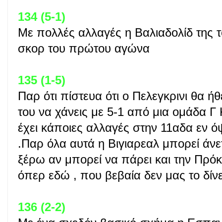
134 (5-1)
Με πολλές αλλαγές η Βαλιαδολίδ της τ
σκορ του πρώτου αγώνα
135 (1-5)
Παρ ότι πίστευα ότι ο Πελεγκρινι θα ή
του να χάνεις με 5-1 από μια ομάδα Γ 
έχει κάποιες αλλαγές στην 11αδα εν ό
.Παρ όλα αυτά η Βιγιαρεαλ μπορεί άνε
ξέρω αν μπορεί να πάρει και την Πρό
όπερ εδώ , που βεβαία δεν μας το δίν
136 (2-2)