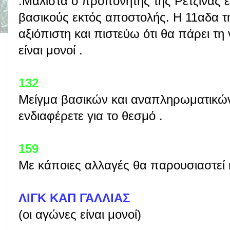
.Μάλιστα ο προπονητής της Ρετζινας έ
βασικούς εκτός αποστολής. Η 11αδα τη
αξιόπιστη και πιστεύω ότι θα πάρει τη
είναι μονοί .
132
Μείγμα βασικών και αναπληρωματικών 
ενδιαφέρετε για το θεσμό .
159
Με κάποιες αλλαγές θα παρουσιαστεί 
ΛΙΓΚ ΚΑΠ ΓΑΛΛΙΑΣ
(οι αγώνες είναι μονοί)