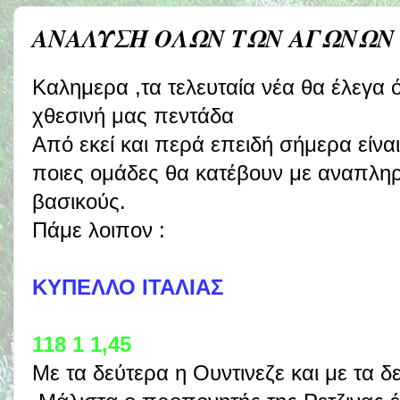
ΑΝΑΛΥΣΗ ΟΛΩΝ ΤΩΝ ΑΓΩΝΩΝ
Καλημερα ,τα τελευταία νέα θα έλεγα 
χθεσινή μας πεντάδα
Από εκεί και περά επειδή σήμερα είν
ποιες ομάδες θα κατέβουν με αναπληρ
βασικούς.
Πάμε λοιπον :
ΚΥΠΕΛΛΟ ΙΤΑΛΙΑΣ
118 1 1,45
Με τα δεύτερα η Ουντινεζε και με τα δε