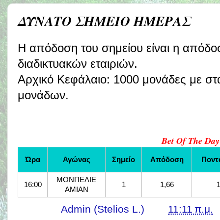
ΔΥΝΑΤΟ ΣΗΜΕΙΟ ΗΜΕΡΑΣ
Η απόδοση του σημείου είναι η απόδο
διαδικτυακών εταιριών.
Αρχικό Κεφάλαιο: 1000 μονάδες με σ
μονάδων.
Bet Of The Day
Ώρα
Αγώνας
Σημείο
Απόδοση
Ποντ
ΜΟΝΠΕΛΙΕ
16:00
1
1,66
ΑΜΙΑΝ
Γράφει ο
Admin (Stelios L.)
στις
11:11 π.μ.