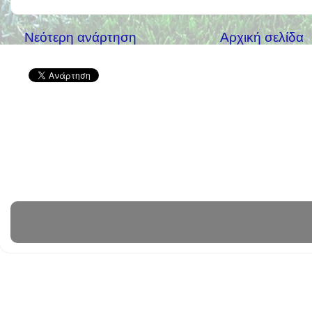
Νεότερη ανάρτηση
Αρχική σελίδα