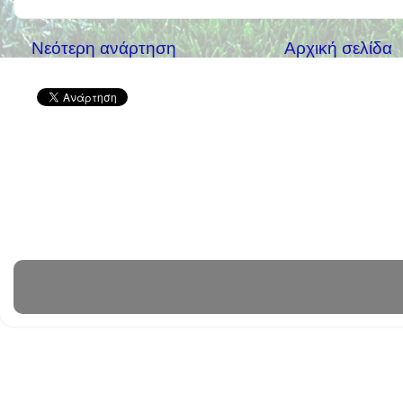
Νεότερη ανάρτηση
Αρχική σελίδα