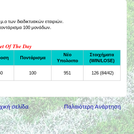
μ.ο των διαδικτυακών εταιριών.
ποντάρισμα 100 μονάδων.
et Of The Day
Νέο
Στοιχήματα
οση
Ποντάρισμα
Υπολοιπο
(WIN/LOSE)
50
100
951
126 (84/42)
χική σελίδα
Παλαιότερη Ανάρτηση