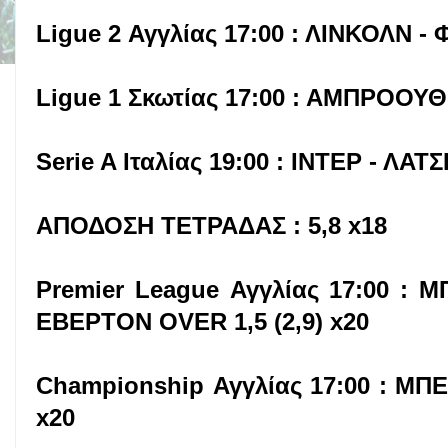
Ligue 2 Αγγλίας 17:00 : ΛΙΝΚΟΛΝ - 
Ligue 1 Σκωτίας 17:00 : ΑΜΠΡΟΟΥΘ 
Serie A Ιταλίας 19:00 : ΙΝΤΕΡ - ΛΑΤΣ
ΑΠΟΔΟΣΗ ΤΕΤΡΑΔΑΣ : 5,8 x18
Premier League Αγγλίας 17:00 :
ΕΒΕΡΤΟΝ OVER 1,5 (2,9) x20
Championship Αγγλίας 17:00 : ΜΠΕ
x20