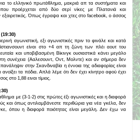
για το ελληνικό πρωτάθλημα, μακριά απ τα συστήματα και
όπου προέρχεται από δύο σερί νίκες με Πλατανιά και
 εξαιρετικός. Όπως έγραψα και χτες στο facebook, ο άσσος
(19:30)
ερινή αγωνιστική, εξι αγωνιστικές πριν το φινάλε και κατά
ίστιανσουντ είναι στο +4 απ τη ζώνη των πλέι αουτ του
ευταία και υποβιβασμένη Βίκινγκ ουσιαστικά κάνει μεγάλο
η συνέχεια (Ααλεσουντ, Οντ, Μολντε) και αν σήμερα δεν
επανάληψιν στην Σκανδιναβία η έννοια της αδιαφορίας είναι
 ανοίξει τα πόδια. Απλά λέμε ότι δεν έχει κίνητρο αφού έχει
σος στο 1,88 ειναι τίμιος.
:30)
θλημα με (3-1-2) στις πρώτες έξι αγωνιστικές και η διαφορά
ούς και όπως αντιλαμβάνεστε περιθώρια για νέα γκέλα, δεν
νκε, όπου η διαφορά ποιότητας είναι μεγάλη. Δεν έχω να