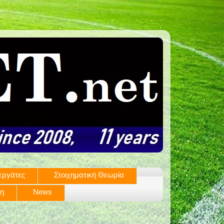
εργάτες
Στοιχηματική Θεωρία
ση
News