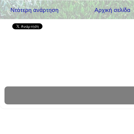
Νεότερη ανάρτηση
Αρχική σελίδα