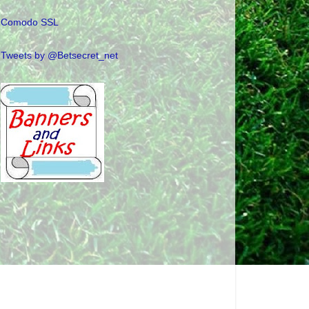
Comodo SSL
Tweets by @Betsecret_net