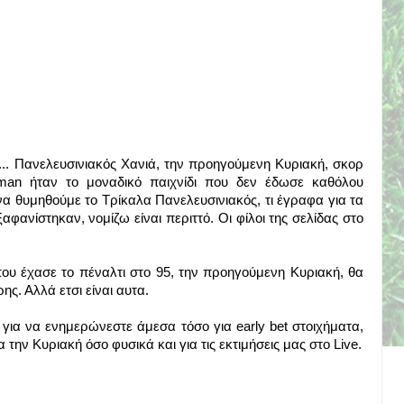
.. Πανελευσινιακός Χανιά, την προηγούμενη Κυριακή, σκορ
iman ήταν το μοναδικό παιχνίδι που δεν έδωσε καθόλου
να θυμηθούμε το Τρίκαλα Πανελευσινιακός, τι έγραφα για τα
αφανίστηκαν, νομίζω είναι περιττό. Οι φίλοι της σελίδας στο
ου έχασε το πέναλτι στο 95, την προηγούμενη Κυριακή, θα
ς. Αλλά ετσι είναι αυτα.
για να ενημερώνεστε άμεσα τόσο για early bet στοιχήματα,
ην Κυριακή όσο φυσικά και για τις εκτιμήσεις μας στο Live.