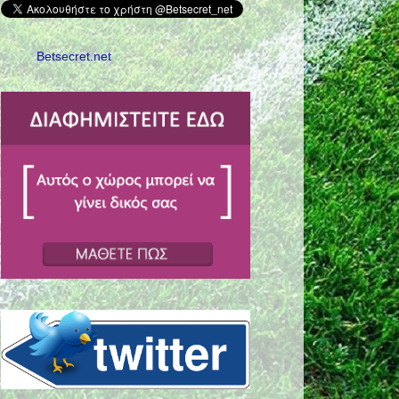
Betsecret.net