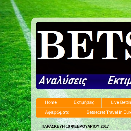
Home
Εκτιμήσεις
Live Betti
Αφιερώματα
Betsecret Travel in Eu
ΠΑΡΑΣΚΕΥΉ 10 ΦΕΒΡΟΥΑΡΊΟΥ 2017