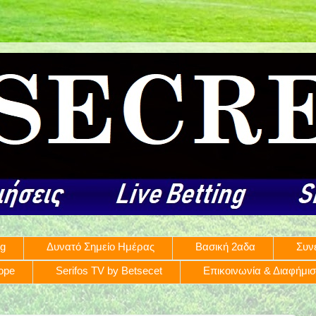
ng
Δυνατό Σημείο Ημέρας
Βασική 2αδα
Συν
rope
Serifos TV by Betsecet
Επικοινωνία & Διαφήμι