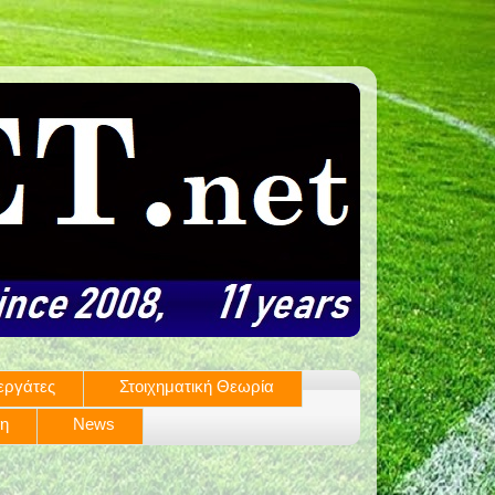
εργάτες
Στοιχηματική Θεωρία
ση
News