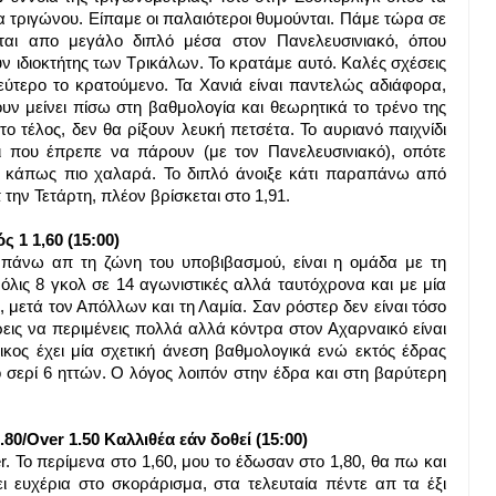
 τριγώνου. Είπαμε οι παλαιότεροι θυμούνται. Πάμε τώρα σε
νται απο μεγάλο διπλό μέσα στον Πανελευσινιακό, όπου
ν ιδιοκτήτης των Τρικάλων. Το κρατάμε αυτό. Καλές σχέσεις
δεύτερο το κρατούμενο. Τα Χανιά είναι παντελώς αδιάφορα,
ουν μείνει πίσω στη βαθμολογία και θεωρητικά το τρένο της
ο τέλος, δεν θα ρίξουν λευκή πετσέτα. Το αυριανό παιχνίδι
δι που έπρεπε να πάρουν (με τον Πανελευσινιακό), οπότε
 κάπως πιο χαλαρά. Το διπλό άνοιξε κάτι παραπάνω από
 την Τετάρτη, πλέον βρίσκεται στο 1,91.
 1 1,60 (15:00)
 πάνω απ τη ζώνη του υποβιβασμού, είναι η ομάδα με τη
μόλις 8 γκολ σε 14 αγωνιστικές αλλά ταυτόχρονα και με μία
 μετά τον Απόλλων και τη Λαμία. Σαν ρόστερ δεν είναι τόσο
ρεις να περιμένεις πολλά αλλά κόντρα στον Αχαρναικό είναι
ικος έχει μία σχετική άνεση βαθμολογικά ενώ εκτός έδρας
 σερί 6 ηττών. Ο λόγος λοιπόν στην έδρα και στη βαρύτερη
80/Over 1.50 Καλλιθέα εάν δοθεί (15:00)
 Το περίμενα στο 1,60, μου το έδωσαν στο 1,80, θα πω και
ει ευχέρια στο σκοράρισμα, στα τελευταία πέντε απ τα έξι