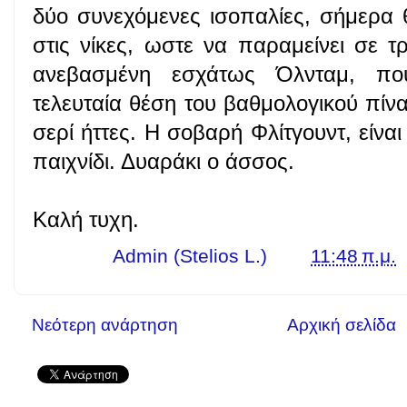
δύο συνεχόμενες ισοπαλίες, σήμερα 
στις νίκες, ωστε να παραμείνει σε τ
ανεβασμένη εσχάτως Όλνταμ, πο
τελευταία θέση του βαθμολογικού πίν
σερί ήττες. Η σοβαρή Φλίτγουντ, είναι
παιχνίδι. Δυαράκι ο άσσος.
Καλή τυχη.
Γράφει ο
Admin (Stelios L.)
στις
11:48 π.μ.
Νεότερη ανάρτηση
Αρχική σελίδα