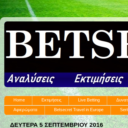
Home
Εκτιμήσεις
Live Betting
Δυνατ
Αφιερώματα
Betsecret Travel in Europe
Seri
ΔΕΥΤΈΡΑ 5 ΣΕΠΤΕΜΒΡΊΟΥ 2016