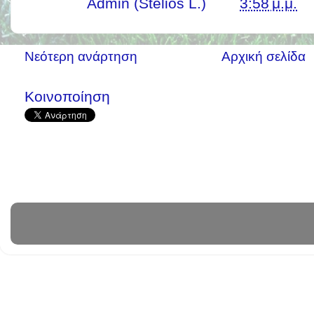
Γράφει ο
Admin (Stelios L.)
στις
3:58 μ.μ.
Νεότερη ανάρτηση
Αρχική σελίδα
Κοινοποίηση