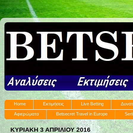
Home
Εκτιμήσεις
Live Betting
Δυνατ
Αφιερώματα
Betsecret Travel in Europe
Seri
ΚΥΡΙΑΚΉ 3 ΑΠΡΙΛΊΟΥ 2016