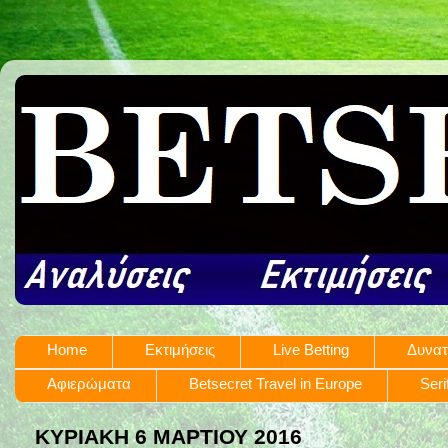
Home
Εκτιμήσεις
Live Betting
Δυνατ
Αφιερώματα
Betsecret Travel in Europe
Seri
ΚΥΡΙΑΚΉ 6 ΜΑΡΤΊΟΥ 2016