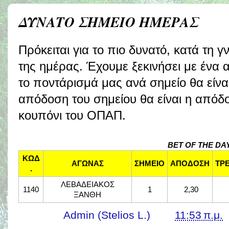
ΔΥΝΑΤΟ ΣΗΜΕΙΟ ΗΜΕΡΑΣ
Πρόκειται για το πιο δυνατό, κατά τη 
της ημέρας. Έχουμε ξεκινήσει με ένα 
το ποντάρισμά μας ανά σημείο θα είν
απόδοση του σημείου θα είναι η απόδ
κουπόνι του ΟΠΑΠ.
BET OF THE DA
ΚΩΔ
ΑΓΩΝΑΣ
ΣΗΜΕΙΟ
ΑΠΟΔΟΣΗ
ΤΡ
.
ΛΕΒΑΔΕΙΑΚΟΣ
1140
1
2,30
ΞΑΝΘΗ
Γράφει ο
Admin (Stelios L.)
στις
11:53 π.μ.