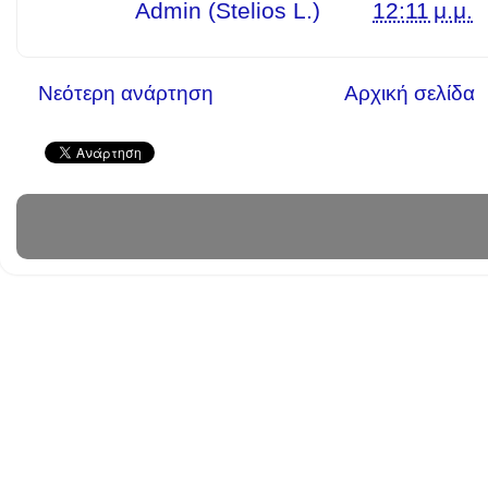
Γράφει ο
Admin (Stelios L.)
στις
12:11 μ.μ.
Νεότερη ανάρτηση
Αρχική σελίδα