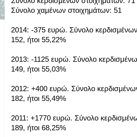
Σύνολο κερδισμένων στοιχημάτων: 71
Σύνολο χαμένων στοιχημάτων: 51
2014: -375 ευρώ. Σύνολο κερδισμένων
152, ήτοι 55,22%
2013: -1125 ευρώ. Σύνολο κερδισμένω
149, ήτοι 55,03%
2012: +400 ευρώ. Σύνολο κερδισμένω
182, ήτοι 55,49%
2011: +1770 ευρώ. Σύνολο κερδισμέν
189, ήτοι 68,25%