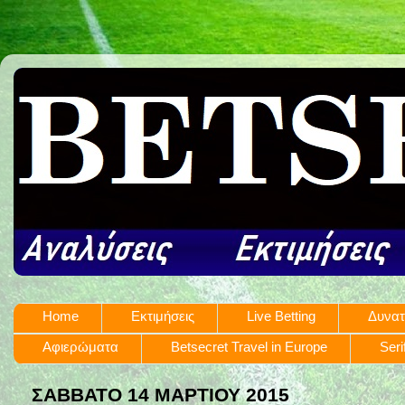
Home
Εκτιμήσεις
Live Betting
Δυνατ
Αφιερώματα
Betsecret Travel in Europe
Seri
ΣΆΒΒΑΤΟ 14 ΜΑΡΤΊΟΥ 2015