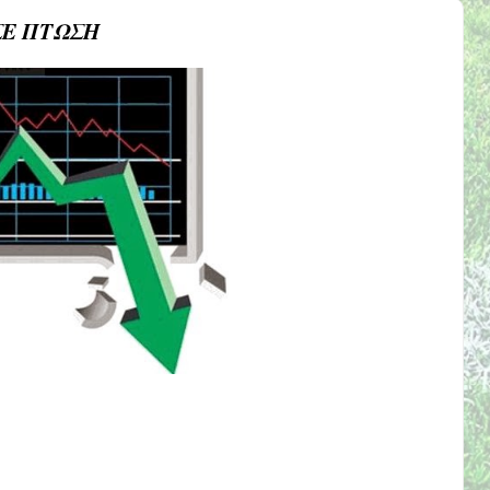
ΣΕ ΠΤΩΣΗ