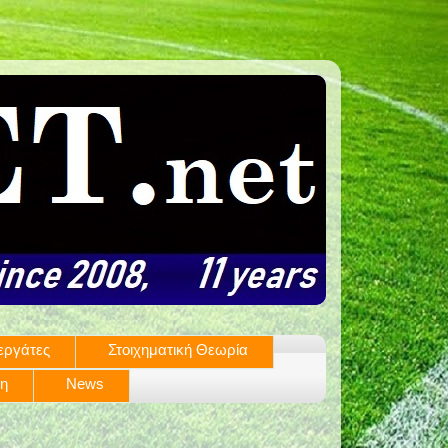
εργάτες
Στοιχηματική Θεωρία
ση
News