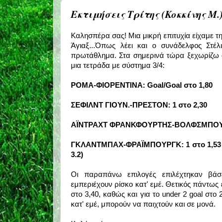
Εκτιμήσεις Τρίτης (Κοκκίνης Μ.
Καλησπέρα σας! Μια μικρή επιτυχία είχαμε τ
Άγιαξ...Όπως λέει και ο συνάδελφος Στέλ
πρωτάθλημα. Στα σημερινά τώρα ξεχωρίζω α
μια τετράδα με σύστημα 3/4:
ΡΟΜΑ-ΦΙΟΡΕΝΤΙΝΑ: Goal/Goal στο 1,80
ΣΕΦΙΛΝΤ ΓΙΟΥΝ.-ΠΡΕΣΤΟΝ: 1 στο 2,30
ΑΪΝΤΡΑΧΤ ΦΡΑΝΚΦΟΥΡΤΗΣ-ΒΟΛΦΣΜΠΟΥΡΓΚ
ΓΚΛΑΝΤΜΠΑΧ-ΦΡΑΪΜΠΟΥΡΓΚ: 1 στο 1,53 (ή 
3.2)
Οι παραπάνω επιλογές επιλέχτηκαν βάσε
εμπεριέχουν ρίσκο κατ' εμέ. Θετικός πάντως 
στο 3,40, καθώς και για το under 2 goal στο 
κατ' εμέ, μπορούν να παιχτούν και σε μονά.