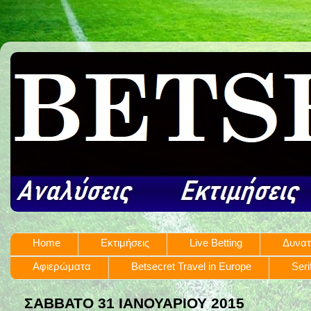
Home
Εκτιμήσεις
Live Betting
Δυνατ
Αφιερώματα
Betsecret Travel in Europe
Seri
ΣΆΒΒΑΤΟ 31 ΙΑΝΟΥΑΡΊΟΥ 2015