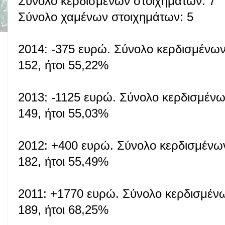
Σύνολο κερδισμένων στοιχημάτων: 7
Σύνολο χαμένων στοιχημάτων: 5
2014: -375 ευρώ. Σύνολο κερδισμένων
152, ήτοι 55,22%
2013: -1125 ευρώ. Σύνολο κερδισμένω
149, ήτοι 55,03%
2012: +400 ευρώ. Σύνολο κερδισμένω
182, ήτοι 55,49%
2011: +1770 ευρώ. Σύνολο κερδισμέν
189, ήτοι 68,25%