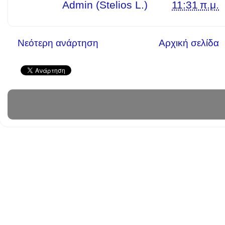
Γράφει ο
Admin (Stelios L.)
στις
11:31 π.μ.
Νεότερη ανάρτηση
Αρχική σελίδα