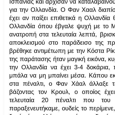
Ισπανίας και άρχισαν να καταλαβαίνου
για την Ολλανδία. Ο Φαν Χααλ διαπί
έχει αν παίξει επιθετικά η Ολλανδία 
Ολλανδία όπου έβγαλε ψυχή με το Μ
ανατροπή στα τελευταία λεπτά, βρισ
αποκλεισμού στο παράδεισο της πρό
βρέθηκε αντιμέτωπη με την Κόστα Ρίκα
της παράτασης ήταν μαγική εικόνα, κυρ
την Ολλανδία να έχει 3-4 δοκάρια, 
μπάλα να μη μπαίνει μέσα. Κάπου εκε
στα πέναλτι, ο Φαν Χάαλ άλλαξε τε
βάζοντας τον Κρουλ, ο οποίος έχε
τελευταία 20 πέναλτι που του 
παραξενευτήκαμε, ουδείς το περίμενε, 