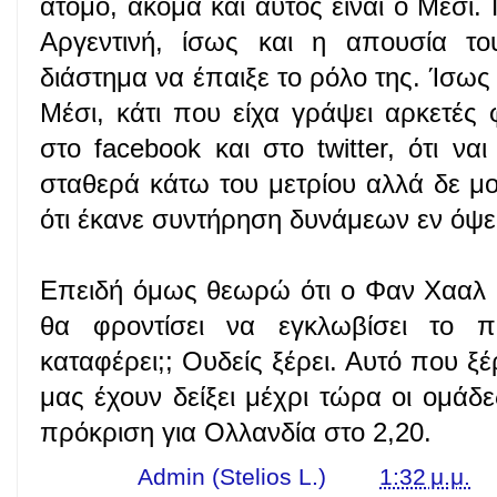
άτομο, ακόμα και αυτός είναι ο Μέσι. 
Αργεντινή, ίσως και η απουσία το
διάστημα να έπαιξε το ρόλο της. Ίσως 
Μέσι, κάτι που είχα γράψει αρκετές
στο facebook και στο twitter, ότι να
σταθερά κάτω του μετρίου αλλά δε μ
ότι έκανε συντήρηση δυνάμεων εν όψε
Επειδή όμως θεωρώ ότι ο Φαν Χααλ δ
θα φροντίσει να εγκλωβίσει το π
καταφέρει;; Ουδείς ξέρει. Αυτό που ξέ
μας έχουν δείξει μέχρι τώρα οι ομάδες
πρόκριση για Ολλανδία στο 2,20.
Γράφει ο
Admin (Stelios L.)
στις
1:32 μ.μ.