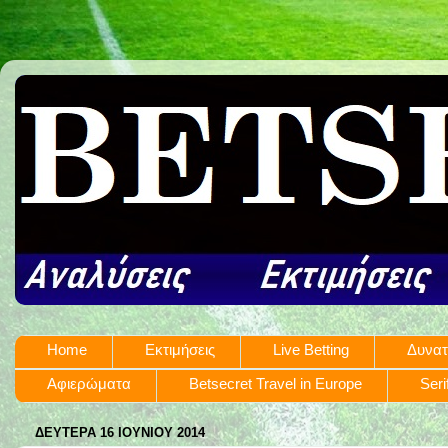
Home
Εκτιμήσεις
Live Betting
Δυνατ
Αφιερώματα
Betsecret Travel in Europe
Seri
ΔΕΥΤΈΡΑ 16 ΙΟΥΝΊΟΥ 2014