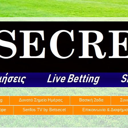
ng
Δυνατό Σημείο Ημέρας
Βασική 2αδα
Συν
rope
Serifos TV by Betsecet
Επικοινωνία & Διαφήμι