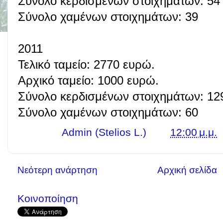
Σύνολο κερδισμένων στοιχημάτων: 54
Σύνολο χαμένων στοιχημάτων: 39
2011
Τελικό ταμείο: 2770 ευρώ.
Αρχικό ταμείο: 1000 ευρώ.
Σύνολο κερδισμένων στοιχημάτων: 12
Σύνολο χαμένων στοιχημάτων: 60
Γράφει ο
Admin (Stelios L.)
στις
12:00 μ.μ.
Νεότερη ανάρτηση
Αρχική σελίδα
Κοινοποίηση