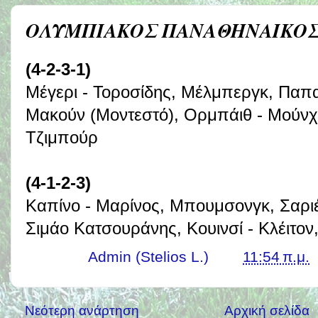
ΟΛΥΜΠΙΑΚΟΣ ΠΑΝΑΘΗΝΑΙΚΟΣ 
(4-2-3-1)
Μέγερι - Τοροσίδης, Μέλμπεργκ, Παπ
Μακούν (Μοντεστό), Ορμπάιθ - Μούνχ
Τζιμπούρ
(4-1-2-3)
Καπίνο - Μαρίνος, Μπουμσονγκ, Σαριέ
Σιμάο Κατσουράνης, Κουινσί - Κλέιτον
Γράφει ο
Admin (Stelios L.)
στις
11:54 π.μ.
Νεότερη ανάρτηση
Αρχική σελίδα