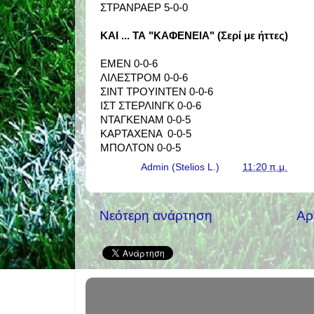
ΣΤΡΑΝΡΑΕΡ 5-0-0
ΚΑΙ ... ΤΑ "ΚΑΦΕΝΕΙΑ" (Σερί με ήττες)
ΕΜΕΝ 0-0-6
ΛΙΛΕΣΤΡΟΜ 0-0-6
ΣΙΝΤ ΤΡΟΥΙΝΤΕΝ 0-0-6
ΙΣΤ ΣΤΕΡΛΙΝΓΚ 0-0-6
ΝΤΑΓΚΕΝΑΜ 0-0-5
ΚΑΡΤΑΧΕΝΑ 0-0-5
ΜΠΟΛΤΟΝ 0-0-5
Γράφει ο
Admin (Stelios L.)
στις
11:20 π.μ.
Νεότερη ανάρτηση
Αρ