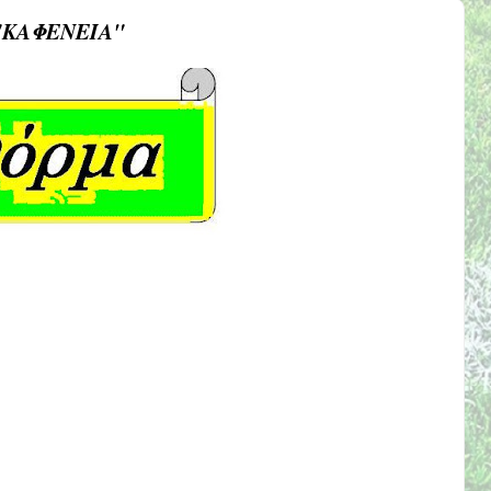
 "ΚΑΦΕΝΕΙΑ"