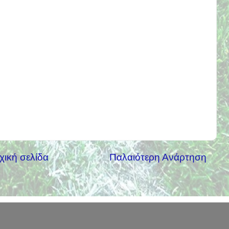
χική σελίδα
Παλαιότερη Ανάρτηση