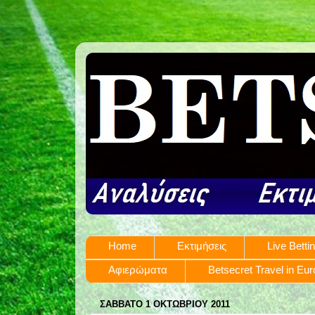
Home
Εκτιμήσεις
Live Betti
Αφιερώματα
Betsecret Travel in Eu
ΣΆΒΒΑΤΟ 1 ΟΚΤΩΒΡΊΟΥ 2011