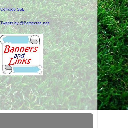
Comodo SSL
Tweets by @Betsecret_net