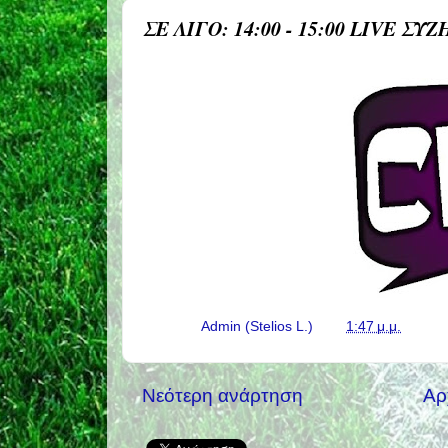
ΣΕ ΛΙΓΟ: 14:00 - 15:00 LIVE 
Γράφει ο
Admin (Stelios L.)
στις
1:47 μ.μ.
Νεότερη ανάρτηση
Αρ