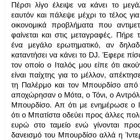
Πέρσι λίγο έλειψε να κάνει το με
εαυτόν και πάλεψε μέχρι το τέλος γ
οικονομικά προβλήματα που αντιμε
φαίνεται και στις μεταγραφές. Πήρε τ
ένα μεγάλο ερωτηματικό, αν δηλα
καταντήσει να κάνει το DJ. Έφερε πίσω
τον οποίο ο Ιταλός μου είπε ότι ακού
είναι παίχτης για το μέλλον, απέκτησ
τη Παλέρμο και τον Μπουρδίσο από 
αποχώρησαν ο Μότα, ο Τόνι, ο Αντρόλι
Μπουρδίσο. Απ ότι με ενημέρωσε ο Ι
ότι ο Μπατίστα οδεύει προς άλλες πολι
ευρώ στο ταμείο ενώ γίνονται προ
δανεισμό του Μπουρδίσο αλλά η Ίντε