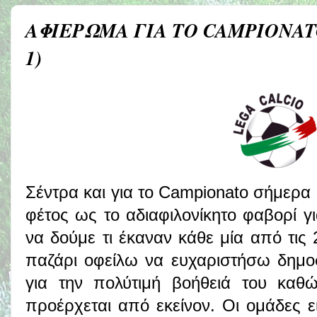
ΑΦΙΕΡΩΜΑ ΓΙΑ ΤΟ CAMPIONATO 
1)
Σέντρα και για το Campionato σήμερα μ
φέτος ως το αδιαφιλονίκητο φαβορί γι
να δούμε τι έκαναν κάθε μία από τις
παζάρι οφείλω να ευχαριστήσω δημοσ
για την πολύτιμή βοήθειά του καθ
προέρχεται από εκείνον. Οι ομάδες ε