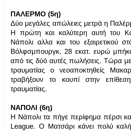
ΠΑΛΕΡΜΟ (5η)
Δύο μεγάλες απώλειες μετρά η Παλέρ
Η πρώτη και καλύτερη αυτή του Κα
Νάπολι αλλα και του εξαιρετικού σ
Βόλφσμπουργκ. 28 εκατ. ευρώ μπήκα
από τις δύό αυτές πωλήσεις. Τώρα με 
τραυματίας ο νεοαποκτηθείς Μακα
τραβήξουν το κουπί στην επίθεση
τραυματίας.
ΝΑΠΟΛΙ (6η)
Η Νάπολι τα πήγε περίφημα πέρσι κα
League. Ο Ματσάρι κάνει πολύ καλή