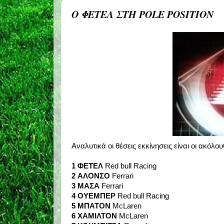
Ο ΦΕΤΕΛ ΣΤΗ POLE POSITION
Αναλυτικά οι θέσεις εκκίνησεις είναι οι ακόλου
1 ΦΕΤΕΛ
Red bull Racing
2 ΑΛΟΝΣΟ
Ferrari
3 ΜΑΣΑ
Ferrari
4 ΟΥΕΜΠΕΡ
Red bull Racing
5 ΜΠΑΤΟΝ
McLaren
6 ΧΑΜΙΛΤΟΝ
McLaren