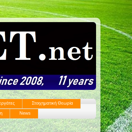
εργάτες
Στοιχηματική Θεωρία
ση
News