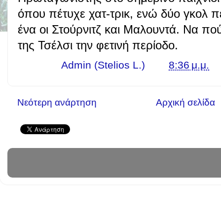
όπου πέτυχε χατ-τρικ, ενώ δύο γκολ 
ένα οι Στούρνιτζ και Μαλουντά. Να πούμ
της Τσέλσι την φετινή περίοδο.
Γράφει ο
Admin (Stelios L.)
στις
8:36 μ.μ.
Νεότερη ανάρτηση
Αρχική σελίδα