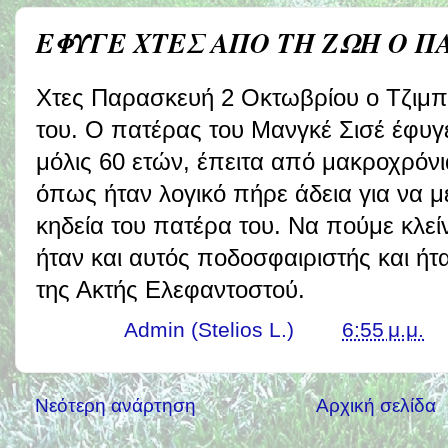
ΕΦΥΓΕ ΧΤΕΣ ΑΠΟ ΤΗ ΖΩΗ Ο Π
Χτες Παρασκευή 2 Οκτωβρίου ο Τζιμπρ
του. Ο πατέρας του Μανγκέ Σισέ έφυγε
μόλις 60 ετών, έπειτα από μακροχρόνι
όπως ήταν λογικό πήρε άδεια για να μ
κηδεία του πατέρα του. Να πούμε κλεί
ήταν και αυτός ποδοσφαιριστής και ή
της Ακτής Ελεφαντοστού.
Γράφει ο
Admin (Stelios L.)
στις
6:55 μ.μ.
Νεότερη ανάρτηση
Αρχική σελίδα