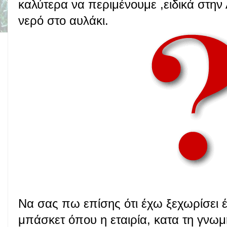
καλύτερα να περιμένουμε ,ειδικά στην 
νερό στο αυλάκι.
Να σας πω επίσης ότι έχω ξεχωρίσει έ
μπάσκετ όπου η εταιρία, κατα τη γνωμ