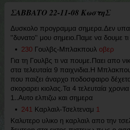
ΣΑΒΒΑΤΟ 22-11-08 ΚωστηΣ
Δυσκολο προγραμμα σημερα.Δεν υπαρ
''δυνατο'' μου σημειο.Παμε να δουμε τι
230
Γουλβς-Μπλακπουλ
οβερ
Για τη Γουλβς τι να πουμε.Παει απο νι
στα τελευταία 9 παιχνιδια.Η Μπλακπο
που παιζει άναρχο ποδοσφαιρο δέχετα
σκοραρει κιολας.Τα 4 τελευταία χρονια τ
1..Αυτο ελπιζω και σημερα
241
Καρλαιλ-Τσελτεναμ
1
Καλυτερο υλικο η καρλαιλ απο την τσ
δευτερη στα εκτος πιστευω πως ο ασσ