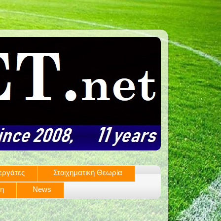
εργάτες
Στοιχηματική Θεωρία
ση
News