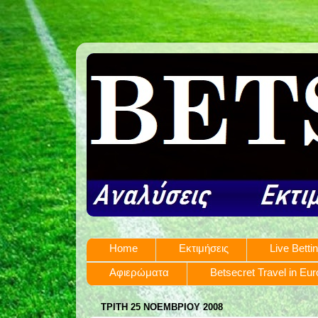
Home
Εκτιμήσεις
Live Betti
Αφιερώματα
Betsecret Travel in Eu
ΤΡΊΤΗ 25 ΝΟΕΜΒΡΊΟΥ 2008