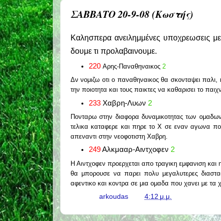
ΣΑΒΒΑΤΟ 20-9-08 (Κωστής)
Καλησπερα ανειλημμένες υποχρεωσεις με
δουμε τι προλαβαινουμε.
220
Αρης-Παναθηναικος
2
Δν νομιζω οτι ο παναθηναικος θα σκονταψει παλι,
την ποιοτητα και τους παικτες να καθαρισει το παιχν
233
Χαβρη-Λυων
2
Πονταρω στην διαφορα δυναμικοτητας των ομαδων
τελικα καταφερε και πηρε το Χ σε εναν αγωνα πο
απεναντι στην νεοφοτιστη Χαβρη.
249
Αλκμααρ-Αιντχοφεν
2
Η Αιντχοφεν προερχεται απο τραγικη εμφανιση και 
θα μπορουσε να παρει πολυ μεγαλυτερες διαστασ
αφεντικο και κοντρα σε μια ομαδα που χανει με τα
Γράφει ο
arkoudas
στις
4:12 μ.μ.