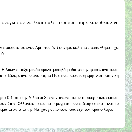
 αναγκασαν να λειπω ολο το πρωι, παμε κατευθειαν να
 και μαλιστα σε εναν Αρη που δν ξεκινησε καλα το πρωταθλημα.Εχει
ιδι
.Η λυων επαιξε μουδιασμενα μεσοβδομαδα με την φιορεντινα αλλα
υ ο Τζιλαρντινο εκανε παρτυ.Περιμενω καλυτερη εμφανιση και νικη
ηττα 0-4 απο την Ατλετικο.Σε εναν αγωνα οπου το σκορ πολυ ευκολα
εις.Στην Ολλανδια ομως τα πραγματα ειναι διαφορετικα.Ειναι το
 χερια ψηλα απο την Ντε χααγκ πιστευω πως εχει τον πρωτο λογο.