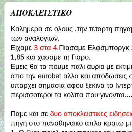
ΑΠΟΚΛΕΙΣΤΙΚΟ
Καλημερα σε ολους ,την τεταρτη πηγ
των αναλογιων.
Ειχαμε
3 στα 4.
Πιασαμε Ελφσμποργκ 
1,85 και χασαμε τη Γιαρο.
Εμεις θα τα πουμε παλι αυριο με εκτιμ
απο την eurobet αλλα και αποδωσεις
υπαρχει σημασια αφου ξεκινα το Ιντερτ
περισσοτεροι τα κολπα που γινονται.....
Παμε και σε
δυο αποκλειστικες ειδησε
πηγη στο παναθηναικο απλα κρατω μι