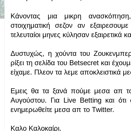
Κάνοντας μια μικρη ανασκόπηση
στοιχηματική σεζον αν εξαιρεσουμ
τελευταίοι μηνες κύλησαν εξαιρετικά κα
Δυστυχώς, η χούντα του Ζουκενμπερ
ρίξει τη σελίδα του Betsecret και έχου
είχαμε. Πλεον τα λεμε αποκλειστικά με
Εμεις θα τα ξανά πούμε μεσα απ το
Αυγούστου. Για Live Betting και ότ
ενημερωθείτε μεσα απ το Twitter.
Καλο Καλοκαίρι.