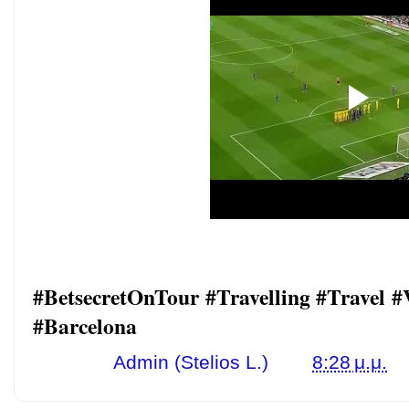
#BetsecretOnTour #Travelling #Travel 
#Barcelona
Γράφει ο
Admin (Stelios L.)
στις
8:28 μ.μ.