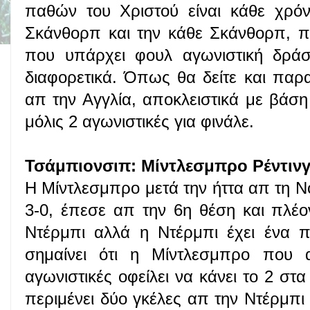
παθών του Χριστού είναι κάθε χρόν
Σκάνθορπ και την κάθε Σκάνθορπ, π
που υπάρχει φουλ αγωνιστική δράση
διαφορετικά. Όπως θα δείτε και πα
απ την Αγγλία, αποκλειστικά με βάσ
μόλις 2 αγωνιστικές για φινάλε.
Τσάμπιονσιπ: Μίντλεσμπρο Ρέντινγκ
Η Μίντλεσμπρο μετά την ήττα απ τη Νό
3-0, έπεσε απ την 6η θέση και πλέο
Ντέρμπι αλλά η Ντέρμπι έχει ένα πα
σημαίνει ότι η Μίντλεσμπρο που αυ
αγωνιστικές οφείλει να κάνει το 2 στα
περιμένει δύο γκέλες απ την Ντέρμπι 