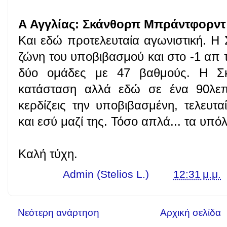
Α Αγγλίας: Σκάνθορπ Μπράντφορντ 1
Και εδώ προτελευταία αγωνιστική. Η
ζώνη του υποβιβασμού και στο -1 απ 
δύο ομάδες με 47 βαθμούς. Η Σκ
κατάσταση αλλά εδώ σε ένα 90λεπτ
κερδίζεις την υποβιβασμένη, τελευτ
και εσύ μαζί της. Τόσο απλά... τα υπόλ
Καλή τύχη.
Γράφει ο
Admin (Stelios L.)
στις
12:31 μ.μ.
Νεότερη ανάρτηση
Αρχική σελίδα