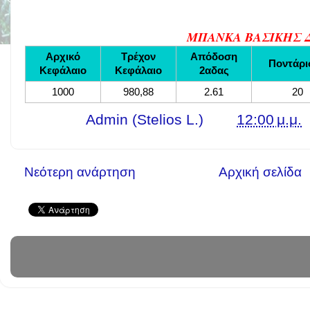
ΜΠΑΝΚΑ ΒΑΣΙΚΗΣ 
Αρχικό
Τρέχον
Απόδοση
Ποντάρι
Κεφάλαιο
Κεφάλαιο
2αδας
1000
980,88
2.61
20
Γράφει ο
Admin (Stelios L.)
στις
12:00 μ.μ.
Νεότερη ανάρτηση
Αρχική σελίδα