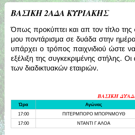
ΒΑΣΙΚΗ 2ΑΔΑ ΚΥΡΙΑΚΗΣ
Όπως προκύπτει και απ τον τίτλο της 
μου ποντάρισμα σε δυάδα στην ημέρα
υπάρχει ο τρόπος παιχνιδιού ώστε να
εξέλιξη της συγκεκριμένης στήλης. Οι
των διαδικτυακών εταιριών.
ΒΑΣΙΚΗ ΔΥΑΔ
Ώρα
Αγώνας
17:00
ΠΙΤΕΡΜΠΟΡΟ ΜΠΟΡΝΜΟΥΘ
17:00
ΝΤΑΝΤΙ Γ ΑΛΟΑ