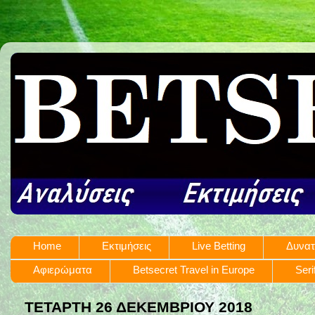
Home
Εκτιμήσεις
Live Betting
Δυνατ
Αφιερώματα
Betsecret Travel in Europe
Seri
ΤΕΤΆΡΤΗ 26 ΔΕΚΕΜΒΡΊΟΥ 2018