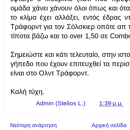
ομάδα χάνει χάνουν όλοι όπως και όταν 
το κλίμα έχει αλλάξει, εντός έδρας
Τράφορντ για τον Σόλσκιερ οπότε απ
τίποτα βάζω και το over 1,50 σε Combo
Σημειώστε και κάτι τελευταίο, στην ιστ
γήπεδο που έχουν επιτευχθεί τα περι
είναι στο Ολντ Τράφορντ.
Καλή τύχη.
Γράφει ο
Admin (Stelios L.)
στις
1:39 μ.μ.
Νεότερη ανάρτηση
Αρχική σελίδα