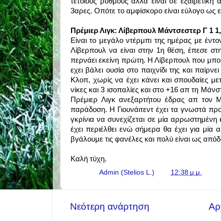
τέτοιους ρυθμούς αλλά είναι σε εξαιρετικ
3αρες. Οπότε το αμφίσκορο είναι εύλογο ως ε
Πρέμιερ Λιγκ: Λίβερπουλ Μάντσεστερ Γ 1 1,
Είναι το μεγάλο ντέρμπι της ημέρας με έν
Λίβερπουλ να είναι στην 1η θέση, έπεσε στη
περνάει εκείνη πρώτη. Η Λίβερπουλ που μπορ
εχει βάλει ουσία στο παιχνίδι της και παίρνε
Κλοπ, χωρίς να έχει κάνει και σπουδαίες μ
νίκες και 3 ισοπαλίες και στο +16 απ τη Μάν
Πρέμιερ Λιγκ ανεξαρτήτου έδρας απ τον Μ
παράδοση. Η Γιουνάιτεντ έχει τα γνωστά προ
γκρίνια να συνεχίζεται σε μία αρρωστημένη
έχει περιέλθει ενώ σήμερα θα έχει για μία 
βγάλουμε τις φανέλες και πολύ είναι ως απόδ
Καλή τύχη.
Γράφει ο
Admin (Stelios L.)
στις
12:38 μ.μ.
Νεότερη ανάρτηση
Αρ