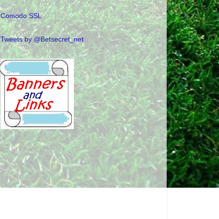
Comodo SSL
Tweets by @Betsecret_net