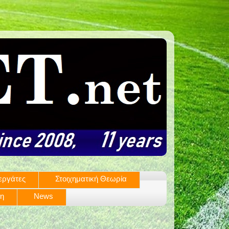
εργάτες
Στοιχηματική Θεωρία
ση
News