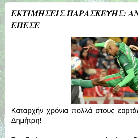
ΕΚΤΙΜΗΣΕΙΣ ΠΑΡΑΣΚΕΥΗΣ: ΑΝ
ΕΠΕΣΕ
Καταρχήν χρόνια πολλά στους εορτάζ
Δημήτρη!