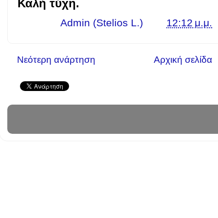
Καλή τύχη.
Γράφει ο
Admin (Stelios L.)
στις
12:12 μ.μ.
Νεότερη ανάρτηση
Αρχική σελίδα