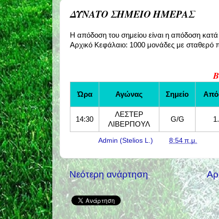
ΔΥΝΑΤΟ ΣΗΜΕΙΟ ΗΜΕΡΑΣ
Η απόδοση του σημείου είναι η απόδοση κατά 
Αρχικό Κεφάλαιο: 1000 μονάδες με σταθερό 
B
Ώρα
Αγώνας
Σημείο
Από
ΛΕΣΤΕΡ
14:30
G/G
1
ΛΙΒΕΡΠΟΥΛ
Γράφει ο
Admin (Stelios L.)
στις
8:54 π.μ.
Νεότερη ανάρτηση
Αρ