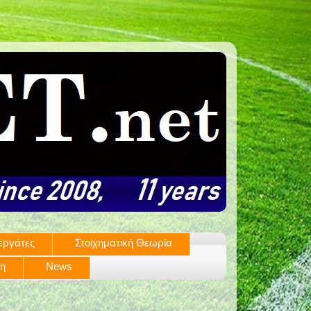
εργάτες
Στοιχηματική Θεωρία
ση
News