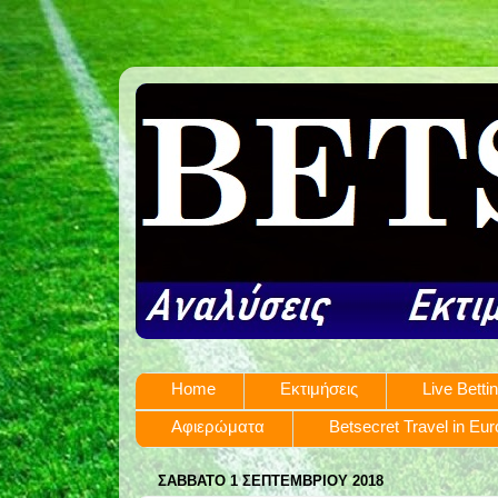
Home
Εκτιμήσεις
Live Betti
Αφιερώματα
Betsecret Travel in Eu
ΣΆΒΒΑΤΟ 1 ΣΕΠΤΕΜΒΡΊΟΥ 2018