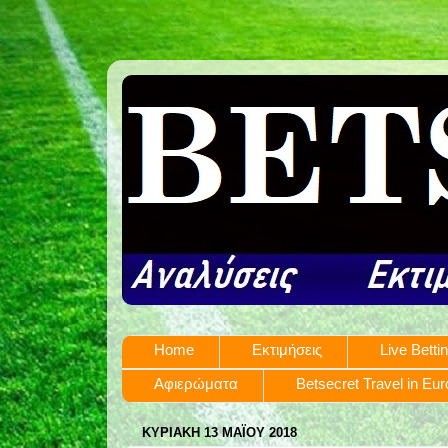
Home
Εκτιμήσεις
Live Betti
Αφιερώματα
Betsecret Travel in Eu
ΚΥΡΙΑΚΉ 13 ΜΑΪ́ΟΥ 2018