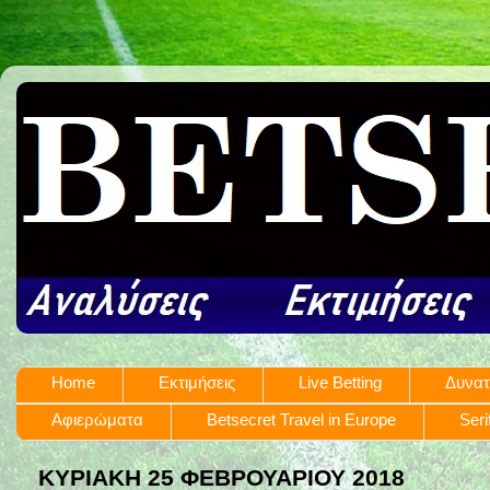
Home
Εκτιμήσεις
Live Betting
Δυνατ
Αφιερώματα
Betsecret Travel in Europe
Seri
ΚΥΡΙΑΚΉ 25 ΦΕΒΡΟΥΑΡΊΟΥ 2018